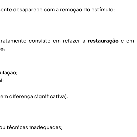
mente desaparece com a remoção do estímulo;
 tratamento consiste em refazer a
restauração
e em
ão.
ulação;
l;
m diferença significativa).
ou técnicas inadequadas;