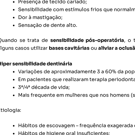
Presença de tecido cariado;
Sensibilidade com estímulos frios que normal
Dor à mastigação;
Sensação de dente alto.
Quando se trata de
sensibilidade pós-operatória
, o
alguns casos utilizar
bases cavitárias
ou
aliviar a oclus
Hiper sensibilidade dentinária
Variações de aproximadamente 3 a 60% da pop
Em pacientes que realizaram terapia periodonta
3ª/4ª década de vida;
Mais frequente em mulheres que nos homens (se
tiologia:
Hábitos de escovagem – frequência exagerada 
Hábitos de higiene oral insuficientes;