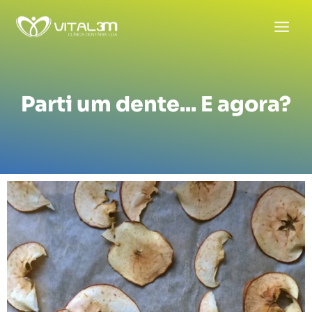
Skip
to
content
Parti um dente... E agora?