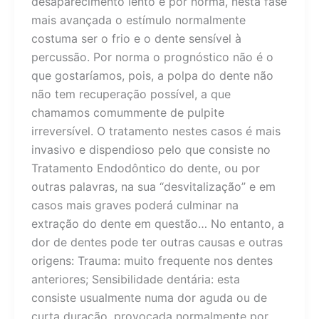
desaparecimento lento e por norma, nesta fase
mais avançada o estímulo normalmente
costuma ser o frio e o dente sensível à
percussão. Por norma o prognóstico não é o
que gostaríamos, pois, a polpa do dente não
não tem recuperação possível, a que
chamamos comummente de pulpite
irreversível. O tratamento nestes casos é mais
invasivo e dispendioso pelo que consiste no
Tratamento Endodôntico do dente, ou por
outras palavras, na sua “desvitalização” e em
casos mais graves poderá culminar na
extração do dente em questão… No entanto, a
dor de dentes pode ter outras causas e outras
origens: Trauma: muito frequente nos dentes
anteriores; Sensibilidade dentária: esta
consiste usualmente numa dor aguda ou de
curta duração, provocada normalmente por